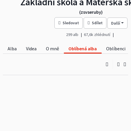
(zsvseruby)
Sledovat
Sdílet
Další
299 alb
67,6k zhlédnutí
Alba
Videa
O mně
Oblíbená alba
Oblíbenci