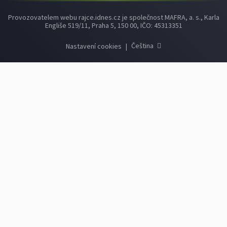
Provozovatelem webu rajce.idnes.cz je společnost MAFRA, a. s., Karla
Engliše 519/11, Praha 5, 150 00, IČO: 45313351
Čeština
Nastavení cookies
|